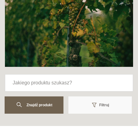
Znajdź produkt
Filtruj