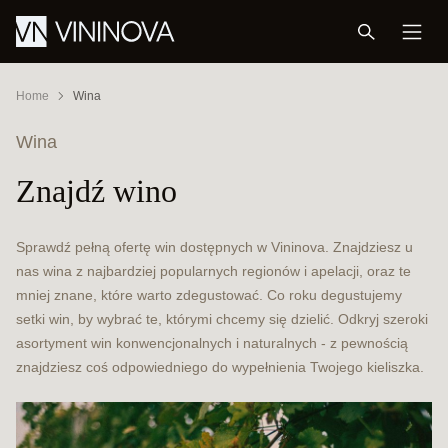
Home
Wina
Wina
Znajdź wino
Sprawdź pełną ofertę win dostępnych w Vininova. Znajdziesz u
nas wina z najbardziej popularnych regionów i apelacji, oraz te
mniej znane, które warto zdegustować. Co roku degustujemy
setki win, by wybrać te, którymi chcemy się dzielić. Odkryj szeroki
asortyment win konwencjonalnych i naturalnych - z pewnością
znajdziesz coś odpowiedniego do wypełnienia Twojego kieliszka.