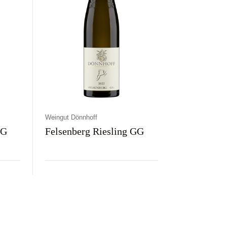
Weingut Dönnhoff
GG
Felsenberg Riesling GG
Kraj
Rodzaj
Kolor
Niemcy
Wytrawne
Białe