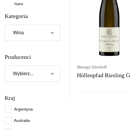
Nahe
Kategoria
Producenci
Weingut Dönnhoff
Höllenpfad Riesling 
Kraj
Kraj
Rodzaj
Kolor
Niemcy
Wytrawne
Białe
Argentyna
Australia