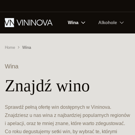
Wina
Alkohole
Home
Wina
Wina
Znajdź wino
Sprawdź pełną ofertę win dostępnych w Vininova.
Znajdziesz u nas wina z najbardziej popularnych regionów
i apelacji, oraz te mniej znane, które warto zdegustować.
Co roku degustujemy setki win, by wybrać te, którymi