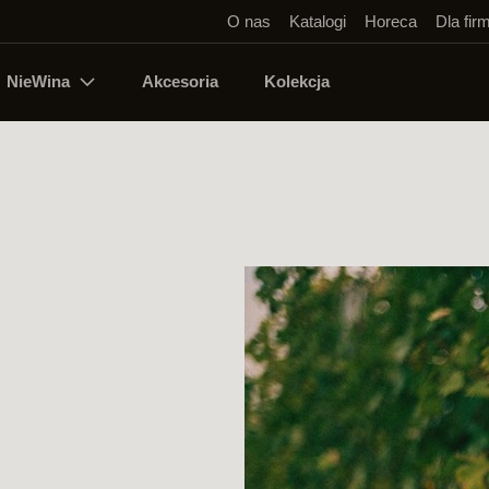
O nas
Katalogi
Horeca
Dla fir
NieWina
Akcesoria
Kolekcja