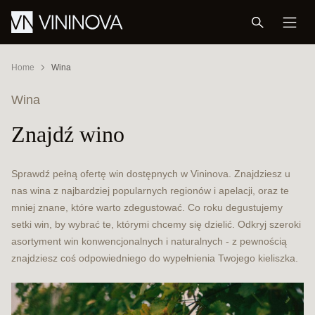
Home
Wina
Wina
Znajdź wino
Sprawdź pełną ofertę win dostępnych w Vininova. Znajdziesz u
nas wina z najbardziej popularnych regionów i apelacji, oraz te
mniej znane, które warto zdegustować. Co roku degustujemy
setki win, by wybrać te, którymi chcemy się dzielić. Odkryj szeroki
asortyment win konwencjonalnych i naturalnych - z pewnością
znajdziesz coś odpowiedniego do wypełnienia Twojego kieliszka.