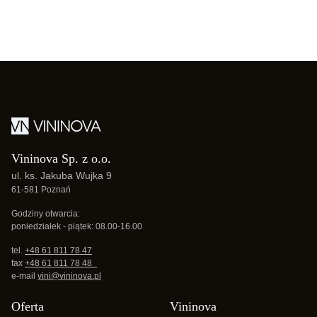
Vininova Sp. z o.o.
ul. ks. Jakuba Wujka 9
61-581 Poznań
Godziny otwarcia:
poniedziałek - piątek: 08.00-16.00
tel.
+48 61 811 78 47
fax
+48 61 811 78 48
e-mail
vini@vininova.pl
Oferta
Vininova