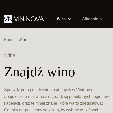
Wina
Alkohole
Home
Wina
Wina
Znajdź wino
Sprawdź pełną ofertę win dostępnych w Vininova.
Znajdziesz u nas wina z najbardziej popularnych regionów
i apelacji, oraz te mniej znane, które warto zdegustować.
Co roku degustujemy setki win, by wybrać te, którymi