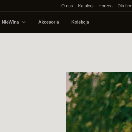
O nas
Katalogi
Horeca
Dla fir
NieWina
Akcesoria
Kolekcja