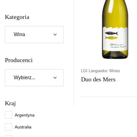
Kategoria
Producenci
LGI Languedoc Wines
Duo des Mers
Kraj
Kraj
Rodzaj
Kolor
Francja
Wytrawne
Białe
Argentyna
Australia