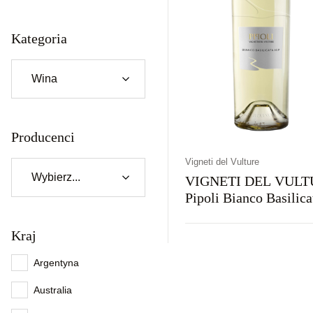
Kategoria
Producenci
Vigneti del Vulture
VIGNETI DEL VULT
Pipoli Bianco Basilica
0,75L
Kraj
Kraj
Rodzaj
Kolor
Włochy
Wytrawne
Białe
Argentyna
Australia