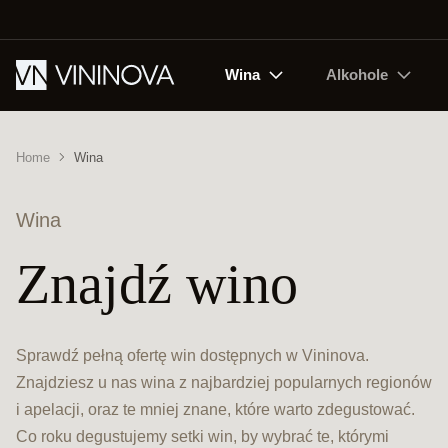
Wina
Alkohole
Home
Wina
Wina
Znajdź wino
Sprawdź pełną ofertę win dostępnych w Vininova.
Znajdziesz u nas wina z najbardziej popularnych regionów
i apelacji, oraz te mniej znane, które warto zdegustować.
Co roku degustujemy setki win, by wybrać te, którymi