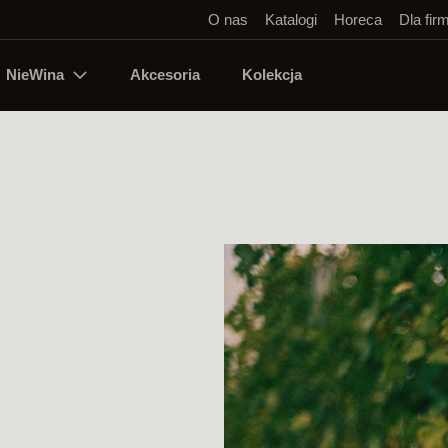
O nas
Katalogi
Horeca
Dla fir
NieWina
Akcesoria
Kolekcja