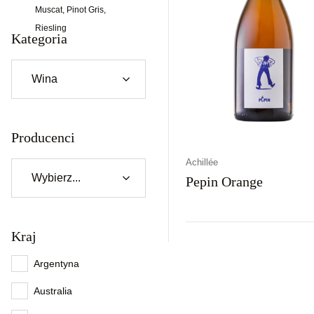
Muscat, Pinot Gris,
Riesling
Kategoria
Producenci
Achillée
Pepin Orange
Kraj
Kraj
Rodzaj
Kolor
Francja
Wytrawne
Argentyna
Australia