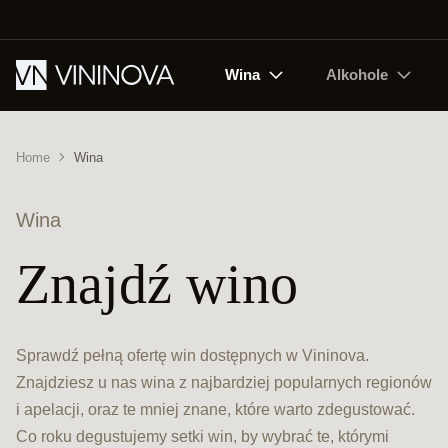
Wina
Alkohole
Home
Wina
Wina
Znajdź wino
Sprawdź pełną ofertę win dostępnych w Vininova.
Znajdziesz u nas wina z najbardziej popularnych regionów
i apelacji, oraz te mniej znane, które warto zdegustować.
Co roku degustujemy setki win, by wybrać te, którymi