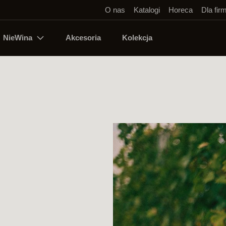
O nas
Katalogi
Horeca
Dla fir
NieWina
Akcesoria
Kolekcja