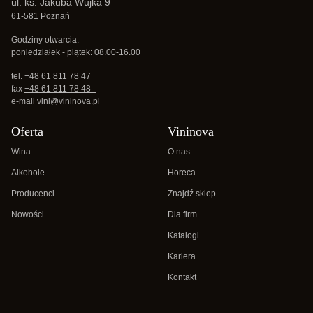
ul. ks. Jakuba Wujka 9
61-581 Poznań
Godziny otwarcia:
poniedziałek - piątek: 08.00-16.00
tel.
+48 61 811 78 47
fax
+48 61 811 78 48
e-mail
vini@vininova.pl
Oferta
Vininova
Wina
O nas
Alkohole
Horeca
Producenci
Znajdź sklep
Nowości
Dla firm
Katalogi
Kariera
Kontakt