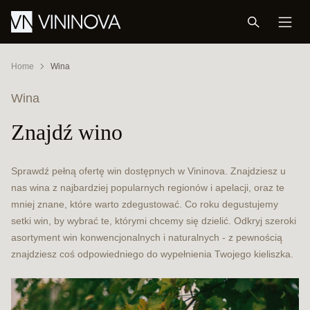
Home
Wina
Wina
Znajdź wino
Sprawdź pełną ofertę win dostępnych w Vininova. Znajdziesz u
nas wina z najbardziej popularnych regionów i apelacji, oraz te
mniej znane, które warto zdegustować. Co roku degustujemy
setki win, by wybrać te, którymi chcemy się dzielić. Odkryj szeroki
asortyment win konwencjonalnych i naturalnych - z pewnością
znajdziesz coś odpowiedniego do wypełnienia Twojego kieliszka.