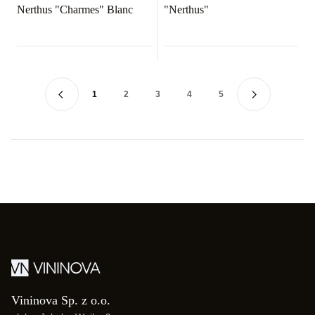
Nerthus "Charmes" Blanc
"Nerthus"
1
2
3
4
5
Vininova Sp. z o.o.