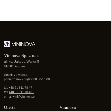
Vininova Sp. z o.o.
ul. ks. Jakuba Wujka 9
61-581 Poznań
Godziny otwarcia:
poniedziałek - piątek: 08.00-16.00
tel.
+48 61 811 78 47
fax
+48 61 811 78 48
e-mail
vini@vininova.pl
Oferta
Vininova