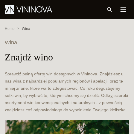
Home
Wina
Wina
Znajdź wino
Sprawdź pełną ofertę win dostępnych w Vininova. Znajdziesz u
nas wina z najbardziej popularnych regionów i apelacji, oraz te
mniej znane, które warto zdegustować. Co roku degustujemy
setki win, by wybrać te, którymi chcemy się dzielić. Odkryj szeroki
asortyment win konwencjonalnych i naturalnych - z pewnością
znajdziesz coś odpowiedniego do wypełnienia Twojego kieliszka.