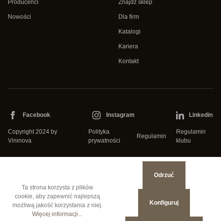
Producenci
Znajdź sklep
Nowości
Dla firm
Katalogi
Kariera
Kontakt
Facebook
Instagram
Linkedin
Copyright 2024 by
Polityka
Regulamin
Regulamin
Vininova
prywatności
klubu
Odrzuć
Ta strona korzysta z plików
cookie, aby zapewnić najlepszą
Konfiguruj
możliwą jakość korzystania z niej.
Więcej informacji...