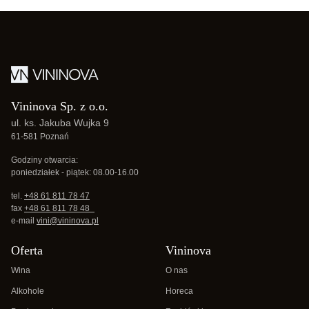
Vininova Sp. z o.o.
ul. ks. Jakuba Wujka 9
61-581 Poznań
Godziny otwarcia:
poniedziałek - piątek: 08.00-16.00
tel.
+48 61 811 78 47
fax
+48 61 811 78 48
e-mail
vini@vininova.pl
Oferta
Vininova
Wina
O nas
Alkohole
Horeca