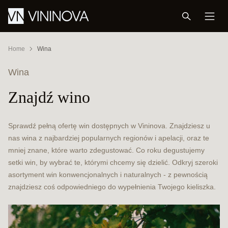
Home
Wina
Wina
Znajdź wino
Sprawdź pełną ofertę win dostępnych w Vininova. Znajdziesz u
nas wina z najbardziej popularnych regionów i apelacji, oraz te
mniej znane, które warto zdegustować. Co roku degustujemy
setki win, by wybrać te, którymi chcemy się dzielić. Odkryj szeroki
asortyment win konwencjonalnych i naturalnych - z pewnością
znajdziesz coś odpowiedniego do wypełnienia Twojego kieliszka.