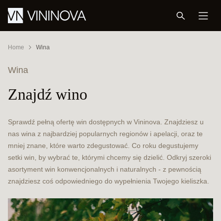
Home
Wina
Wina
Znajdź wino
Sprawdź pełną ofertę win dostępnych w Vininova. Znajdziesz u
nas wina z najbardziej popularnych regionów i apelacji, oraz te
mniej znane, które warto zdegustować. Co roku degustujemy
setki win, by wybrać te, którymi chcemy się dzielić. Odkryj szeroki
asortyment win konwencjonalnych i naturalnych - z pewnością
znajdziesz coś odpowiedniego do wypełnienia Twojego kieliszka.