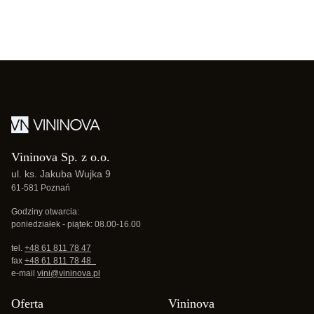
Vininova Sp. z o.o.
ul. ks. Jakuba Wujka 9
61-581 Poznań
Godziny otwarcia:
poniedziałek - piątek: 08.00-16.00
tel.
+48 61 811 78 47
fax
+48 61 811 78 48
e-mail
vini@vininova.pl
Oferta
Vininova