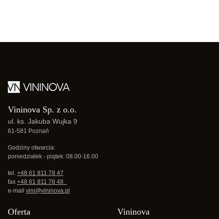
Vininova Sp. z o.o.
ul. ks. Jakuba Wujka 9
61-581 Poznań
Godziny otwarcia:
poniedziałek - piątek: 08.00-16.00
tel.
+48 61 811 78 47
fax
+48 61 811 78 48
e-mail
vini@vininova.pl
Oferta
Vininova