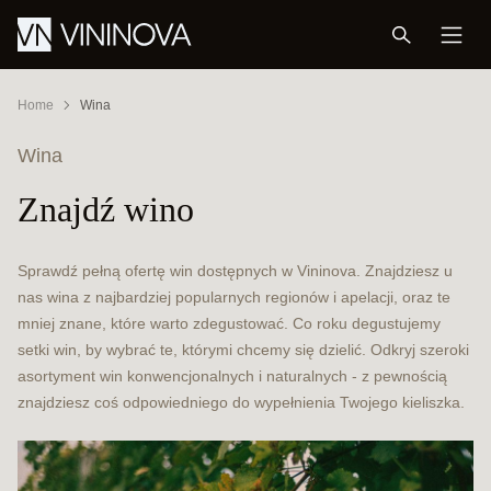
Home
Wina
Wina
Znajdź wino
Sprawdź pełną ofertę win dostępnych w Vininova. Znajdziesz u
nas wina z najbardziej popularnych regionów i apelacji, oraz te
mniej znane, które warto zdegustować. Co roku degustujemy
setki win, by wybrać te, którymi chcemy się dzielić. Odkryj szeroki
asortyment win konwencjonalnych i naturalnych - z pewnością
znajdziesz coś odpowiedniego do wypełnienia Twojego kieliszka.