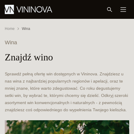
Home
Wina
Wina
Znajdź wino
Sprawdź pełną ofertę win dostępnych w Vininova. Znajdziesz u
nas wina z najbardziej popularnych regionów i apelacji, oraz te
mniej znane, które warto zdegustować. Co roku degustujemy
setki win, by wybrać te, którymi chcemy się dzielić. Odkryj szeroki
asortyment win konwencjonalnych i naturalnych - z pewnością
znajdziesz coś odpowiedniego do wypełnienia Twojego kieliszka.