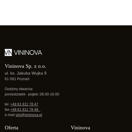
Vininova Sp. z o.o.
ul. ks. Jakuba Wujka 9
61-581 Poznań
Godziny otwarcia:
poniedziałek - piątek: 08.00-16.00
tel.
+48 61 811 78 47
fax
+48 61 811 78 48
e-mail
vini@vininova.pl
Oferta
Vininova