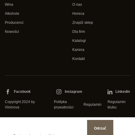
Wina
O nas
Alkohole
Horeca
Producenci
Znajdź sklep
Nowości
Dla firm
Katalogi
Kariera
Kontakt
Facebook
Instagram
Linkedin
Copyright 2024 by
Polityka
Regulamin
Regulamin
Vininova
prywatności
klubu
Odrzuć