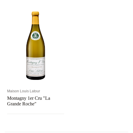
Maison Louis Latour
Montagny 1er Cru "La
Grande Roche"