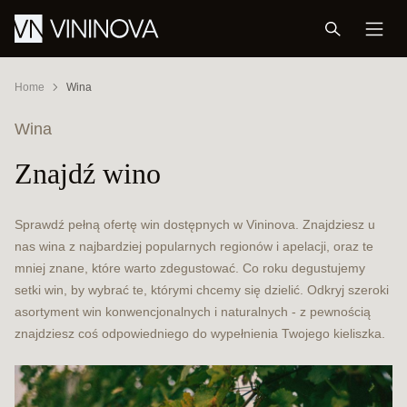
Home
Wina
Wina
Znajdź wino
Sprawdź pełną ofertę win dostępnych w Vininova. Znajdziesz u
nas wina z najbardziej popularnych regionów i apelacji, oraz te
mniej znane, które warto zdegustować. Co roku degustujemy
setki win, by wybrać te, którymi chcemy się dzielić. Odkryj szeroki
asortyment win konwencjonalnych i naturalnych - z pewnością
znajdziesz coś odpowiedniego do wypełnienia Twojego kieliszka.