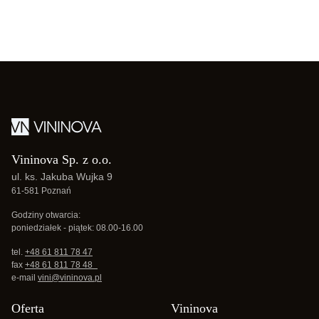
Vininova Sp. z o.o.
ul. ks. Jakuba Wujka 9
61-581 Poznań
Godziny otwarcia:
poniedziałek - piątek: 08.00-16.00
tel.
+48 61 811 78 47
fax
+48 61 811 78 48
e-mail
vini@vininova.pl
Oferta
Vininova