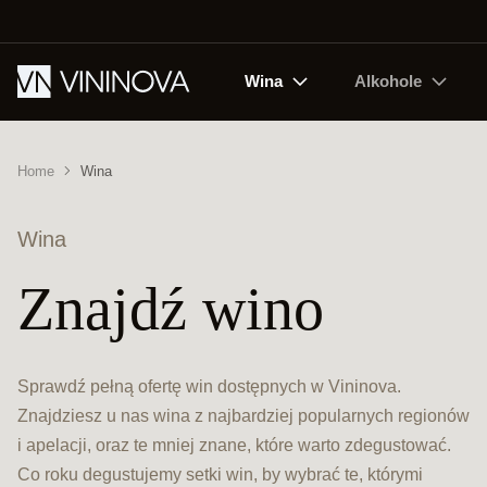
Wina
Alkohole
Home
Wina
Wina
Znajdź wino
Sprawdź pełną ofertę win dostępnych w Vininova.
Znajdziesz u nas wina z najbardziej popularnych regionów
i apelacji, oraz te mniej znane, które warto zdegustować.
Co roku degustujemy setki win, by wybrać te, którymi