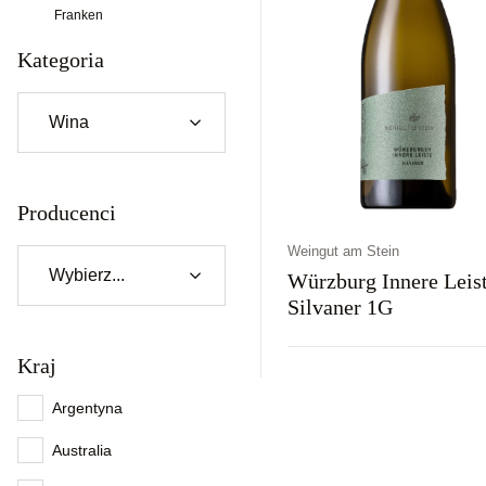
Franken
Kategoria
Producenci
Weingut am Stein
Würzburg Innere Leis
Silvaner 1G
Kraj
Kraj
Rodzaj
Kolor
Niemcy
Wytrawne
Białe
Argentyna
Australia