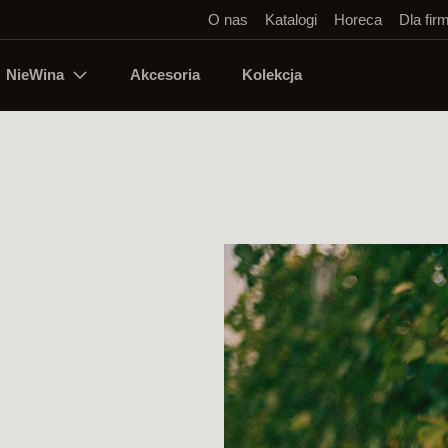
O nas
Katalogi
Horeca
Dla fir
NieWina
Akcesoria
Kolekcja