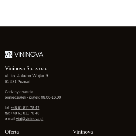
Vininova Sp. z o.o.
ul. ks. Jakuba Wujka 9
61-581 Poznań
Godziny otwarcia:
poniedziałek - piątek: 08.00-16.00
tel.
+48 61 811 78 47
fax
+48 61 811 78 48
e-mail
vini@vininova.pl
Oferta
Vininova