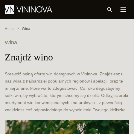
Home
Wina
Wina
Znajdź wino
Sprawdź pełną ofertę win dostępnych w Vininova. Znajdziesz u
nas wina z najbardziej popularnych regionów i apelacji, oraz te
mniej znane, które warto zdegustować. Co roku degustujemy
setki win, by wybrać te, którymi chcemy się dzielić. Odkryj szeroki
asortyment win konwencjonalnych i naturalnych - z pewnością
znajdziesz coś odpowiedniego do wypełnienia Twojego kieliszka.