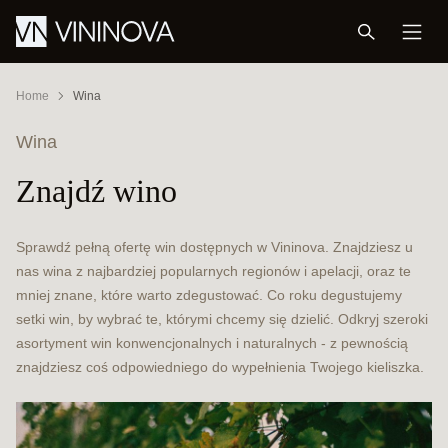
Home
Wina
Wina
Znajdź wino
Sprawdź pełną ofertę win dostępnych w Vininova. Znajdziesz u
nas wina z najbardziej popularnych regionów i apelacji, oraz te
mniej znane, które warto zdegustować. Co roku degustujemy
setki win, by wybrać te, którymi chcemy się dzielić. Odkryj szeroki
asortyment win konwencjonalnych i naturalnych - z pewnością
znajdziesz coś odpowiedniego do wypełnienia Twojego kieliszka.