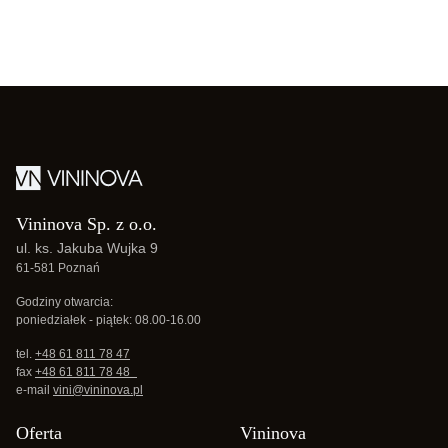
Vininova Sp. z o.o.
ul. ks. Jakuba Wujka 9
61-581 Poznań
Godziny otwarcia:
poniedziałek - piątek: 08.00-16.00
tel.
+48 61 811 78 47
fax
+48 61 811 78 48
e-mail
vini@vininova.pl
Oferta
Vininova