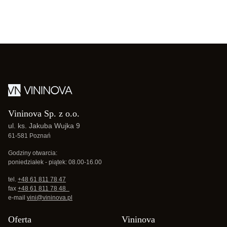
Vininova Sp. z o.o.
ul. ks. Jakuba Wujka 9
61-581 Poznań
Godziny otwarcia:
poniedziałek - piątek: 08.00-16.00
tel.
+48 61 811 78 47
fax
+48 61 811 78 48
e-mail
vini@vininova.pl
Oferta
Vininova