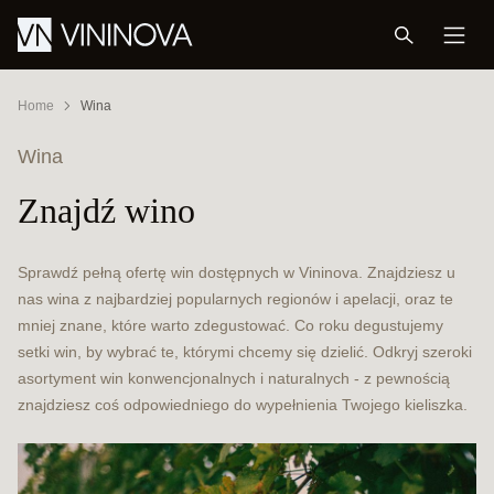
Home
Wina
Wina
Znajdź wino
Sprawdź pełną ofertę win dostępnych w Vininova. Znajdziesz u
nas wina z najbardziej popularnych regionów i apelacji, oraz te
mniej znane, które warto zdegustować. Co roku degustujemy
setki win, by wybrać te, którymi chcemy się dzielić. Odkryj szeroki
asortyment win konwencjonalnych i naturalnych - z pewnością
znajdziesz coś odpowiedniego do wypełnienia Twojego kieliszka.