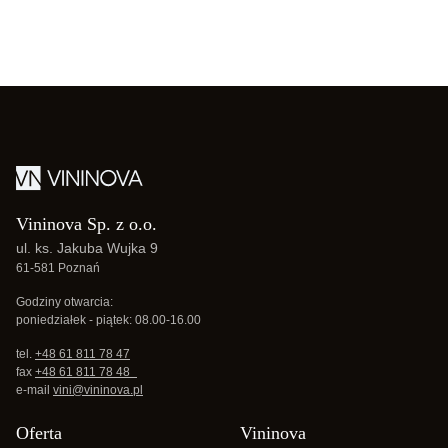
Vininova Sp. z o.o.
ul. ks. Jakuba Wujka 9
61-581 Poznań
Godziny otwarcia:
poniedziałek - piątek: 08.00-16.00
tel.
+48 61 811 78 47
fax
+48 61 811 78 48
e-mail
vini@vininova.pl
Oferta
Vininova