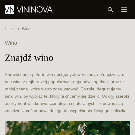
Home
Wina
Wina
Znajdź wino
Sprawdź pełną ofertę win dostępnych w Vininova. Znajdziesz u
nas wina z najbardziej popularnych regionów i apelacji, oraz te
mniej znane, które warto zdegustować. Co roku degustujemy
setki win, by wybrać te, którymi chcemy się dzielić. Odkryj szeroki
asortyment win konwencjonalnych i naturalnych - z pewnością
znajdziesz coś odpowiedniego do wypełnienia Twojego kieliszka.