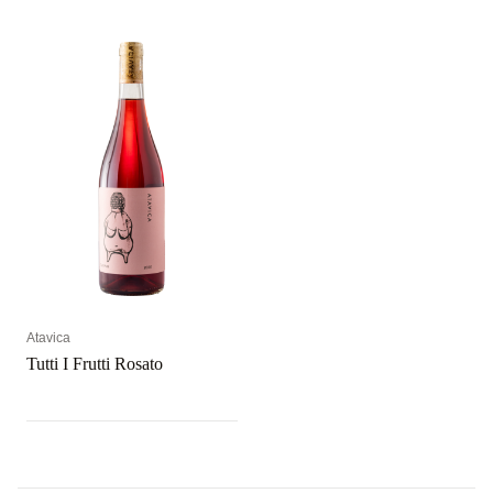
Atavica
Tutti I Frutti Rosato