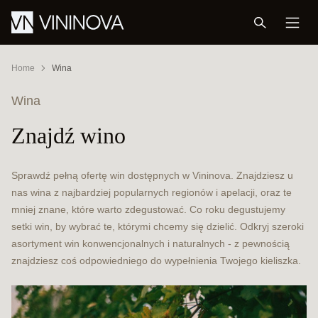
Home
Wina
Wina
Znajdź wino
Sprawdź pełną ofertę win dostępnych w Vininova. Znajdziesz u
nas wina z najbardziej popularnych regionów i apelacji, oraz te
mniej znane, które warto zdegustować. Co roku degustujemy
setki win, by wybrać te, którymi chcemy się dzielić. Odkryj szeroki
asortyment win konwencjonalnych i naturalnych - z pewnością
znajdziesz coś odpowiedniego do wypełnienia Twojego kieliszka.