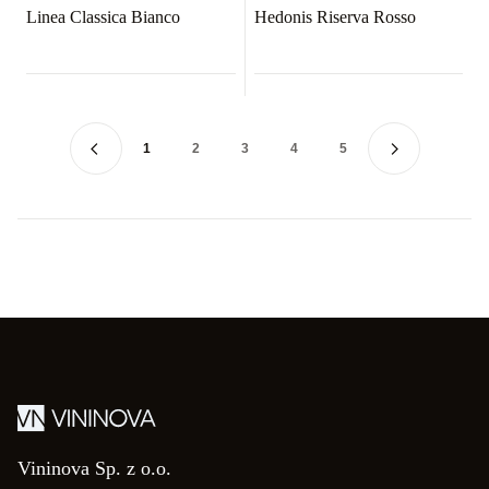
Linea Classica Bianco
Hedonis Riserva Rosso
1
2
3
4
5
Vininova Sp. z o.o.