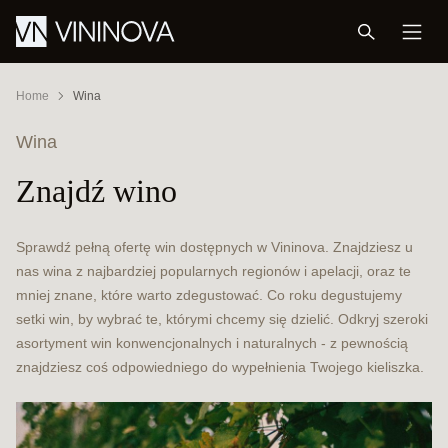
Home
Wina
Wina
Znajdź wino
Sprawdź pełną ofertę win dostępnych w Vininova. Znajdziesz u
nas wina z najbardziej popularnych regionów i apelacji, oraz te
mniej znane, które warto zdegustować. Co roku degustujemy
setki win, by wybrać te, którymi chcemy się dzielić. Odkryj szeroki
asortyment win konwencjonalnych i naturalnych - z pewnością
znajdziesz coś odpowiedniego do wypełnienia Twojego kieliszka.