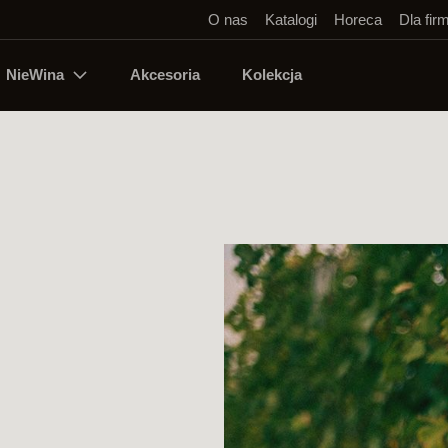
O nas
Katalogi
Horeca
Dla fir
NieWina
Akcesoria
Kolekcja