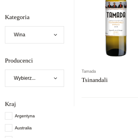
Kategoria
Producenci
Tamada
Tsinandali
Kraj
Kraj
Rodzaj
Kolor
Gruzja
Wytrawne
Białe
Argentyna
Australia