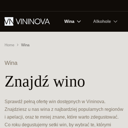
Wina
Alkohole
Home
Wina
Wina
Znajdź wino
Sprawdź pełną ofertę win dostępnych w Vininova.
Znajdziesz u nas wina z najbardziej popularnych regionów
i apelacji, oraz te mniej znane, które warto zdegustować.
Co roku degustujemy setki win, by wybrać te, którymi