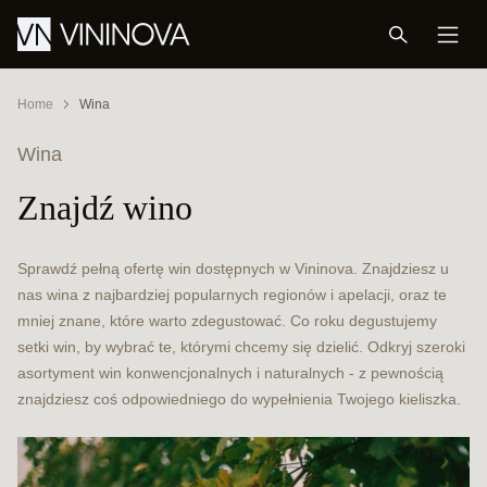
Home
Wina
Wina
Znajdź wino
Sprawdź pełną ofertę win dostępnych w Vininova. Znajdziesz u
nas wina z najbardziej popularnych regionów i apelacji, oraz te
mniej znane, które warto zdegustować. Co roku degustujemy
setki win, by wybrać te, którymi chcemy się dzielić. Odkryj szeroki
asortyment win konwencjonalnych i naturalnych - z pewnością
znajdziesz coś odpowiedniego do wypełnienia Twojego kieliszka.