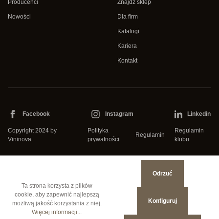
Producenci
Znajdź sklep
Nowości
Dla firm
Katalogi
Kariera
Kontakt
Facebook
Instagram
Linkedin
Copyright 2024 by
Polityka
Regulamin
Regulamin
Vininova
prywatności
klubu
Odrzuć
Ta strona korzysta z plików
cookie, aby zapewnić najlepszą
Konfiguruj
możliwą jakość korzystania z niej.
Więcej informacji...