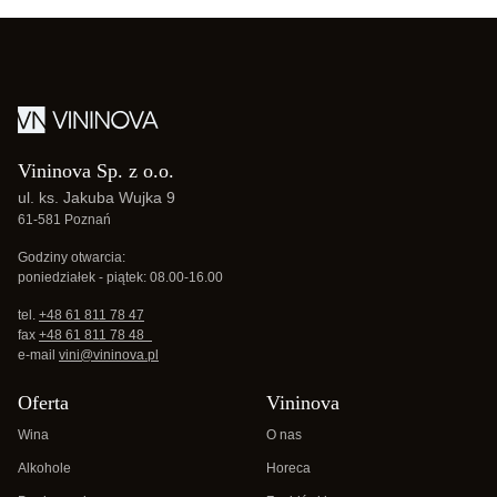
Vininova Sp. z o.o.
ul. ks. Jakuba Wujka 9
61-581 Poznań
Godziny otwarcia:
poniedziałek - piątek: 08.00-16.00
tel.
+48 61 811 78 47
fax
+48 61 811 78 48
e-mail
vini@vininova.pl
Oferta
Vininova
Wina
O nas
Alkohole
Horeca