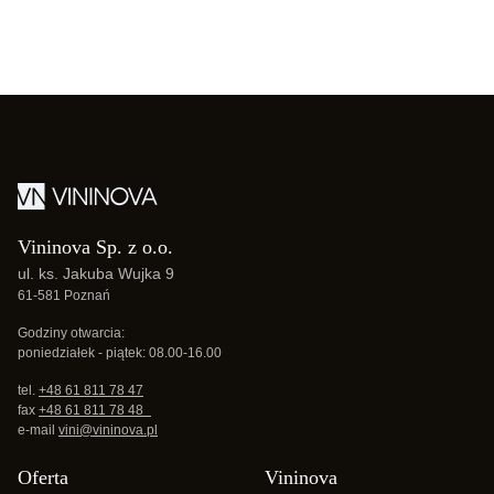
Vininova Sp. z o.o.
ul. ks. Jakuba Wujka 9
61-581 Poznań
Godziny otwarcia:
poniedziałek - piątek: 08.00-16.00
tel.
+48 61 811 78 47
fax
+48 61 811 78 48
e-mail
vini@vininova.pl
Oferta
Vininova