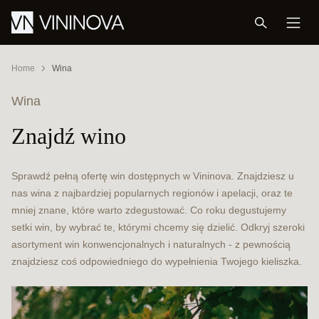
Home
Wina
Wina
Znajdź wino
Sprawdź pełną ofertę win dostępnych w Vininova. Znajdziesz u
nas wina z najbardziej popularnych regionów i apelacji, oraz te
mniej znane, które warto zdegustować. Co roku degustujemy
setki win, by wybrać te, którymi chcemy się dzielić. Odkryj szeroki
asortyment win konwencjonalnych i naturalnych - z pewnością
znajdziesz coś odpowiedniego do wypełnienia Twojego kieliszka.