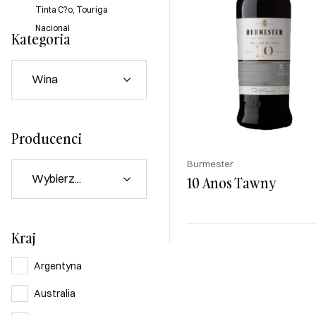
Tinta C?o, Touriga
Nacional
Kategoria
Producenci
Burmester
10 Anos Tawny
Kraj
Kraj
Rodzaj
Kolor
Portugalia
Słodkie
Czerw
Argentyna
Australia