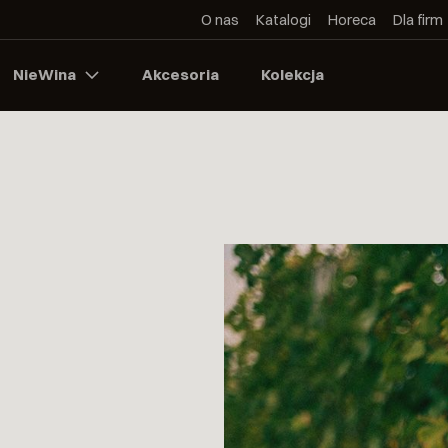
O nas
Katalogi
Horeca
Dla firm
NieWina
Akcesoria
Kolekcja