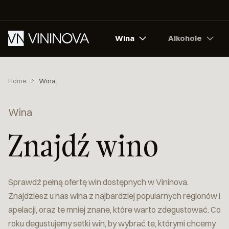
Wina
Alkohole
Home
Wina
Wina
Znajdź wino
Sprawdź pełną ofertę win dostępnych w Vininova.
Znajdziesz u nas wina z najbardziej popularnych regionów i
apelacji, oraz te mniej znane, które warto zdegustować. Co
roku degustujemy setki win, by wybrać te, którymi chcemy