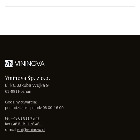
Vininova Sp. z o.o.
ul. ks. Jakuba Wujka 9
61-581 Poznań
Godziny otwarcia:
poniedziałek - piątek: 08.00-16.00
tel.
+48 61 811 78 47
fax
+48 61 811 78 48
e-mail
vini@vininova.pl