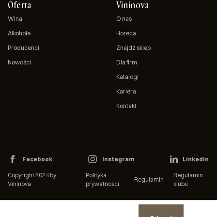
Oferta
Vininova
Wina
O nas
Alkohole
Horeca
Producenci
Znajdź sklep
Nowości
Dla firm
Katalogi
Kariera
Kontakt
Facebook
Instagram
Linkedin
Copyright 2024 by
Polityka
Regulamin
Regulamin
Vininova
prywatności
klubu