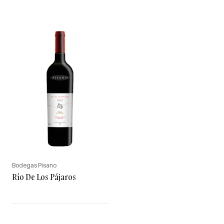
Bodegas Pisano
Río De Los Pájaros