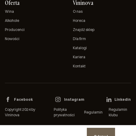
Oferta
Vininova
Wina
O nas
Alkohole
Horeca
Producenci
Znajdź sklep
Nowości
Dla firm
Katalogi
Kariera
Kontakt
Facebook
Instagram
Linkedin
Copyright 2024 by
Polityka
Regulamin
Regulamin
Vininova
prywatności
klubu