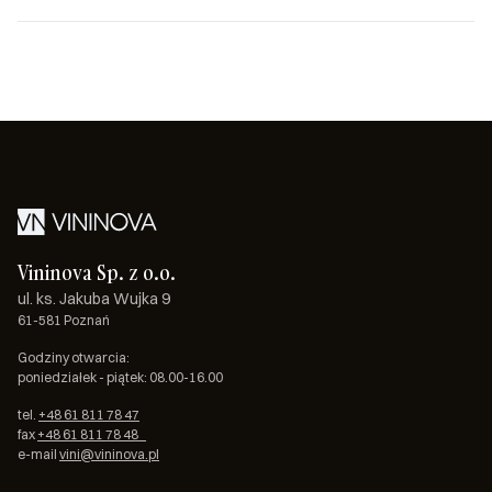
Vininova Sp. z o.o.
ul. ks. Jakuba Wujka 9
61-581 Poznań
Godziny otwarcia:
poniedziałek - piątek: 08.00-16.00
tel.
+48 61 811 78 47
fax
+48 61 811 78 48
e-mail
vini@vininova.pl