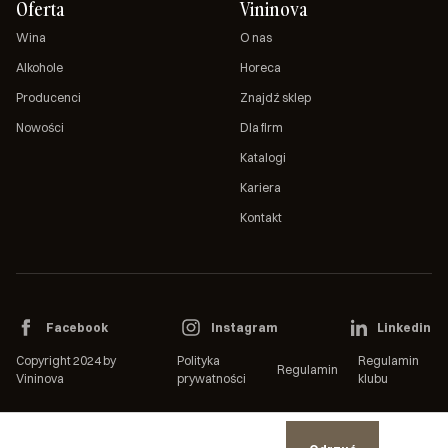
Oferta
Vininova
Wina
O nas
Alkohole
Horeca
Producenci
Znajdź sklep
Nowości
Dla firm
Katalogi
Kariera
Kontakt
Facebook
Instagram
Linkedin
Copyright 2024 by
Polityka
Regulamin
Regulamin
Vininova
prywatności
klubu