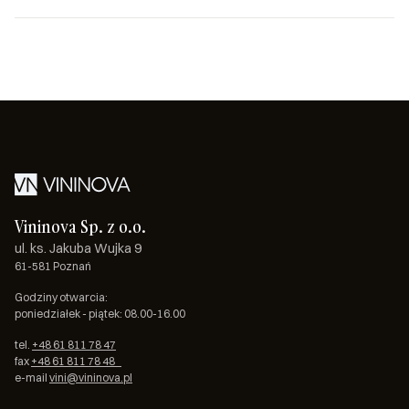
Vininova Sp. z o.o.
ul. ks. Jakuba Wujka 9
61-581 Poznań
Godziny otwarcia:
poniedziałek - piątek: 08.00-16.00
tel.
+48 61 811 78 47
fax
+48 61 811 78 48
e-mail
vini@vininova.pl