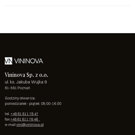
Vininova Sp. z o.o.
ul. ks. Jakuba Wujka 9
61-581 Poznań
Godziny otwarcia:
poniedziałek - piątek: 08.00-16.00
tel.
+48 61 811 78 47
fax
+48 61 811 78 48
e-mail
vini@vininova.pl