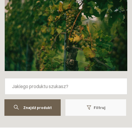
Znajdź produkt
Filtruj