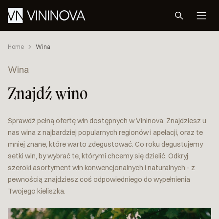
Home
Wina
Wina
Znajdź wino
Sprawdź pełną ofertę win dostępnych w Vininova. Znajdziesz u
nas wina z najbardziej popularnych regionów i apelacji, oraz te
mniej znane, które warto zdegustować. Co roku degustujemy
setki win, by wybrać te, którymi chcemy się dzielić. Odkryj
szeroki asortyment win konwencjonalnych i naturalnych - z
pewnością znajdziesz coś odpowiedniego do wypełnienia
Twojego kieliszka.