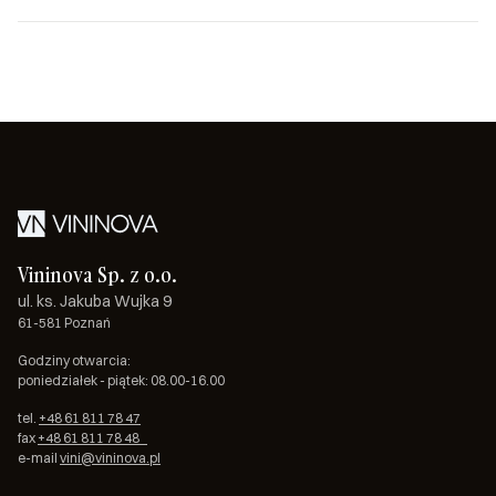
Vininova Sp. z o.o.
ul. ks. Jakuba Wujka 9
61-581 Poznań
Godziny otwarcia:
poniedziałek - piątek: 08.00-16.00
tel.
+48 61 811 78 47
fax
+48 61 811 78 48
e-mail
vini@vininova.pl