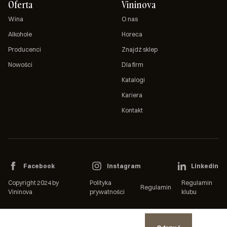
Oferta
Vininova
Wina
O nas
Alkohole
Horeca
Producenci
Znajdź sklep
Nowości
Dla firm
Katalogi
Kariera
Kontakt
Facebook
Instagram
Linkedin
Copyright 2024 by
Polityka
Regulamin
Regulamin
Vininova
prywatności
klubu