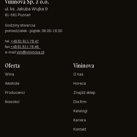
Vininova Sp. z o.o.
ul. ks. Jakuba Wujka 9
61-581 Poznań
Godziny otwarcia:
poniedziałek - piątek: 08.00-16.00
tel.
+48 61 811 78 47
fax
+48 61 811 78 48
e-mail
vini@vininova.pl
Oferta
Vininova
Wina
O nas
Alkohole
Horeca
Producenci
Znajdź sklep
Nowości
Dla firm
Katalogi
Kariera
Kontakt