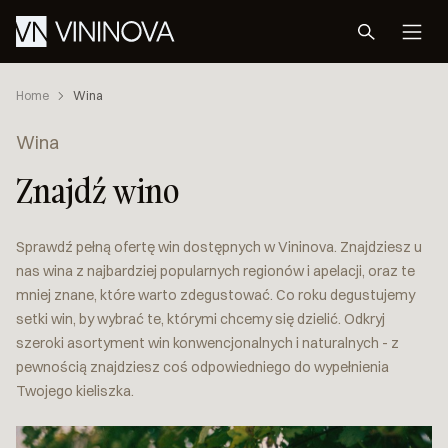
Home
Wina
Wina
Znajdź wino
Sprawdź pełną ofertę win dostępnych w Vininova. Znajdziesz u
nas wina z najbardziej popularnych regionów i apelacji, oraz te
mniej znane, które warto zdegustować. Co roku degustujemy
setki win, by wybrać te, którymi chcemy się dzielić. Odkryj
szeroki asortyment win konwencjonalnych i naturalnych - z
pewnością znajdziesz coś odpowiedniego do wypełnienia
Twojego kieliszka.