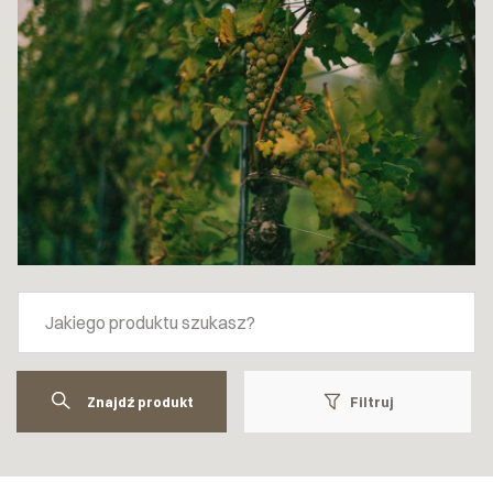
Znajdź produkt
Filtruj