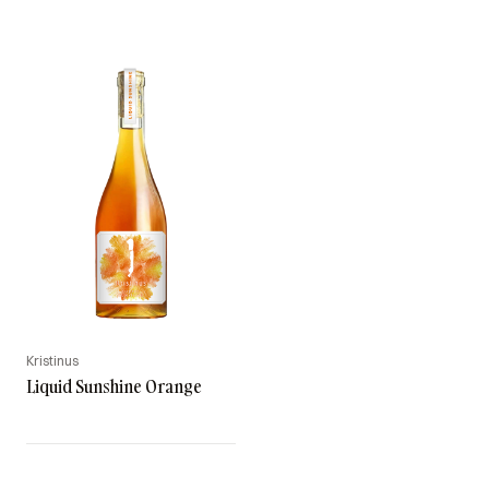
Kristinus
Liquid Sunshine Orange