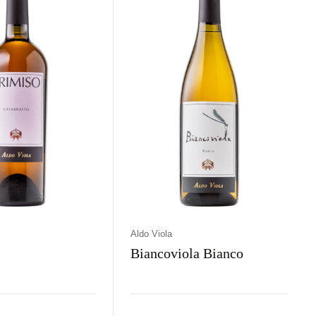
Aldo Viola
Biancoviola Bianco
aj
Kolor
Kraj
Rodzaj
Kolor