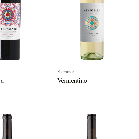
Stemmari
ed
Vermentino
aj
Kolor
Kraj
Rodzaj
Kolor
Półwytrawne
Czerwone
Włochy
Wytrawne
Białe