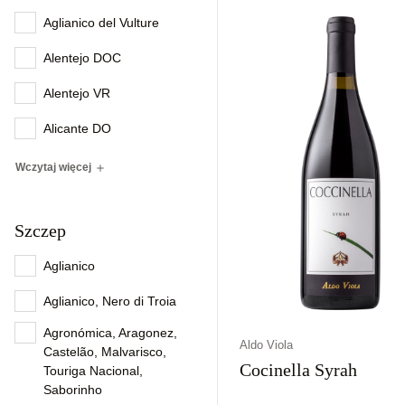
Włochy
Wytrawne
Białe
Aglianico del Vulture
Alentejo DOC
Alentejo VR
Alicante DO
Wczytaj więcej
Szczep
Aglianico
Aglianico, Nero di Troia
Agronómica, Aragonez,
Aldo Viola
Castelão, Malvarisco,
Cocinella Syrah
Touriga Nacional,
Saborinho