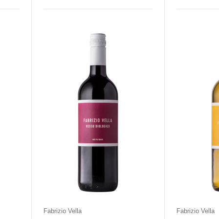
Kraj
Rodzaj
Kolor
Kraj
Rodz
e
Włochy
Wytrawne
Czerwone
Włochy
Wyt
Fabrizio Vella
Fabrizio Vella