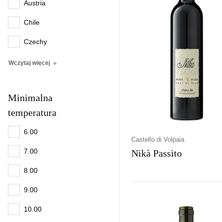
Austria
Chile
Czechy
Wczytaj więcej
Minimalna
temperatura
6.00
Castello di Volpaia
7.00
Nikà Passito
8.00
9.00
Kraj
Rodzaj
Kolor
Włochy
Słodkie
Bursztynowy
10.00