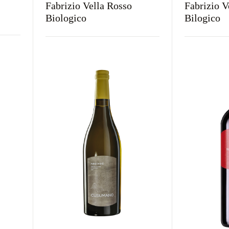
Fabrizio Vella Rosso
Fabrizio V
Biologico
Bilogico
Kraj
Rodzaj
Kolor
Kraj
Rodz
Włochy
Wytrawne
Czerwone
Włochy
Wyt