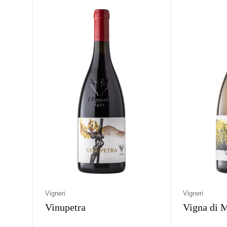
Włochy
Wytrawne
Pomarańczowe
Włochy
Wyt
Vigneri
Vigneri
Vinupetra
Vigna di M