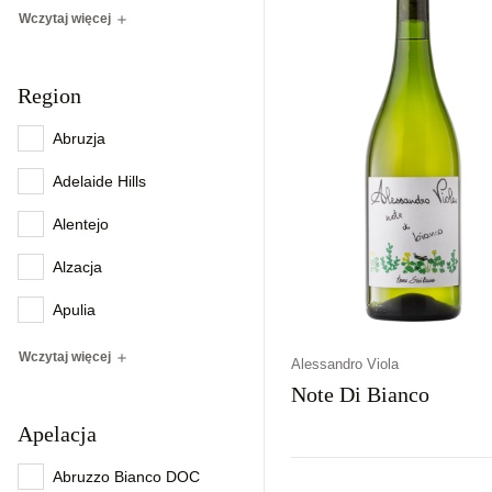
Wczytaj więcej
Region
Abruzja
Adelaide Hills
Alentejo
Alzacja
Apulia
Wczytaj więcej
Alessandro Viola
Note Di Bianco
Apelacja
Abruzzo Bianco DOC
Kraj
Rodzaj
Kolor