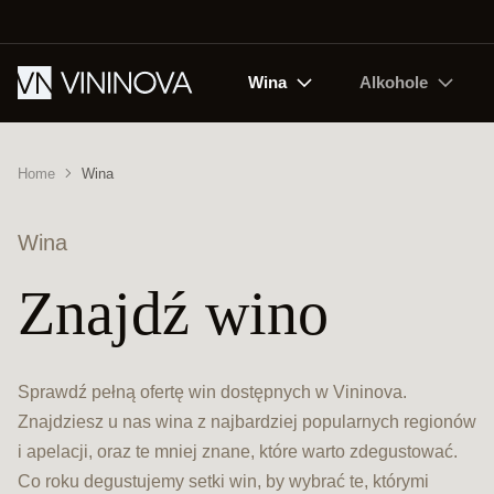
Wina
Alkohole
Home
Wina
Wina
Znajdź wino
Sprawdź pełną ofertę win dostępnych w Vininova.
Znajdziesz u nas wina z najbardziej popularnych regionów
i apelacji, oraz te mniej znane, które warto zdegustować.
Co roku degustujemy setki win, by wybrać te, którymi