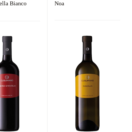
ella Bianco
Noa
Kraj
Rodzaj
Kolor
aj
Kolor
Włochy
Wytrawne
Czerwone
rawne
Białe