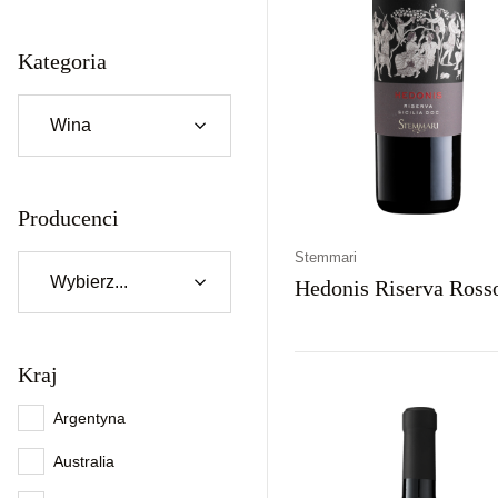
Kategoria
Producenci
Stemmari
Hedonis Riserva Ross
Kraj
Kraj
Rodzaj
Kolor
Włochy
Wytrawne
Czerwon
Argentyna
Australia