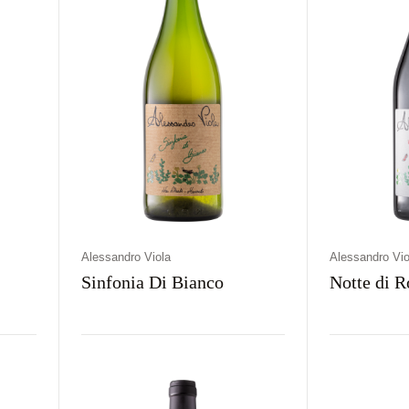
Alessandro Viola
Alessandro Vio
Sinfonia Di Bianco
Notte di R
Kraj
Rodzaj
Kolor
Kraj
Rodz
Włochy
Wytrawne
Pomarańczowe
Włochy
Wyt