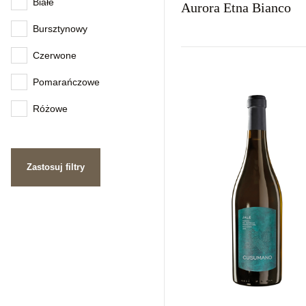
Białe
Aurora Etna Bianco
Bursztynowy
Czerwone
Kraj
Rodzaj
Kolor
Włochy
Wytrawne
Białe
Pomarańczowe
Różowe
Zastosuj filtry