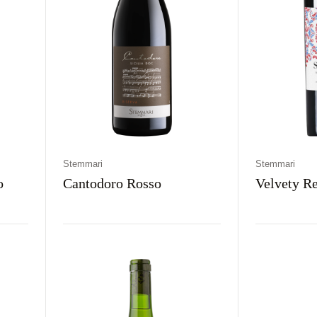
Stemmari
Stemmari
o
Cantodoro Rosso
Velvety R
Kraj
Rodzaj
Kolor
Kraj
Rodz
e
Włochy
Wytrawne
Czerwone
Włochy