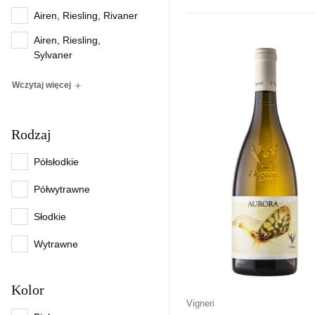
Airen, Riesling, Rivaner
Kraj
Rodzaj
Kolor
Airen, Riesling,
Włochy
Wytrawne
Czerwon
Sylvaner
Wczytaj więcej
Rodzaj
Półsłodkie
Półwytrawne
Słodkie
Wytrawne
Kolor
Vigneri