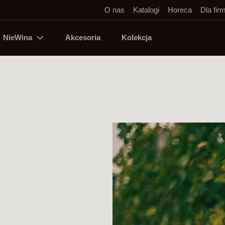
O nas
Katalogi
Horeca
Dla fir
NieWina
Akcesoria
Kolekcja