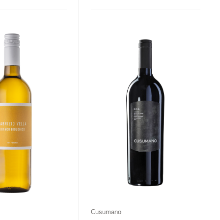
aj
Kolor
Kraj
Rodzaj
Kolor
rawne
Białe
Włochy
Wytrawne
Czerwone
Cusumano