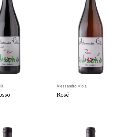
la
Alessandro Viola
osso
Rosé
aj
Kolor
Kraj
Rodzaj
Kolor
rawne
Czerwone
Włochy
Wytrawne
Różowe