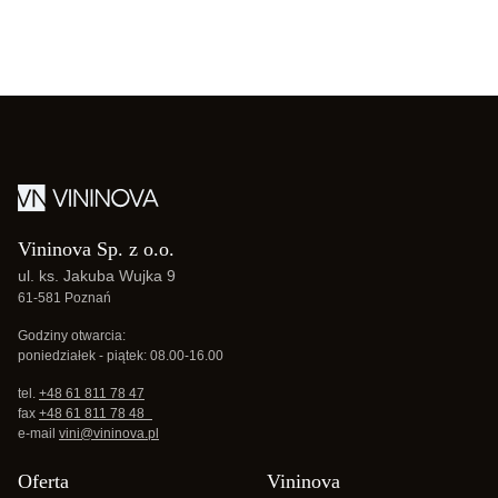
Vininova Sp. z o.o.
ul. ks. Jakuba Wujka 9
61-581 Poznań
Godziny otwarcia:
poniedziałek - piątek: 08.00-16.00
tel.
+48 61 811 78 47
fax
+48 61 811 78 48
e-mail
vini@vininova.pl
Oferta
Vininova