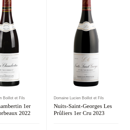
Boillot et Fils
Domaine Lucien Boillot et Fils
ambertin 1er
Nuits-Saint-Georges Les
Cru Les Corbeaux 2022
Prûliers 1er Cru 2023
aj
Kolor
Kraj
Rodzaj
Kolor