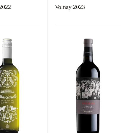
2022
Volnay 2023
aj
Kolor
Kraj
Rodzaj
Kolor
rawne
Czerwone
Francja
Wytrawne
Czerwone