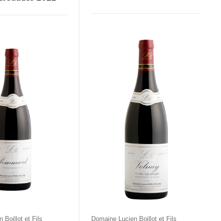
Kraj
Rodzaj
Kolor
aj
Kolor
Francja
Wytrawne
Czerwone
rawne
Czerwone
Boillot et Fils
Domaine Lucien Boillot et Fils