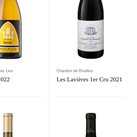
es Lies
Chandon de Briailles
2022
Les Lavières 1er Cru 2021
aj
Kolor
Kraj
Rodzaj
Kolor
rawne
Białe
Francja
Wytrawne
Czerwone