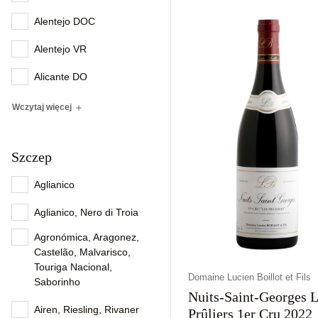
Włochy
Wytrawne
Białe
Alentejo DOC
Alentejo VR
Alicante DO
Wczytaj więcej
Szczep
Aglianico
Aglianico, Nero di Troia
Agronómica, Aragonez,
Castelão, Malvarisco,
Touriga Nacional,
Domaine Lucien Boillot et Fils
Saborinho
Nuits-Saint-Georges 
Airen, Riesling, Rivaner
Prûliers 1er Cru 2022