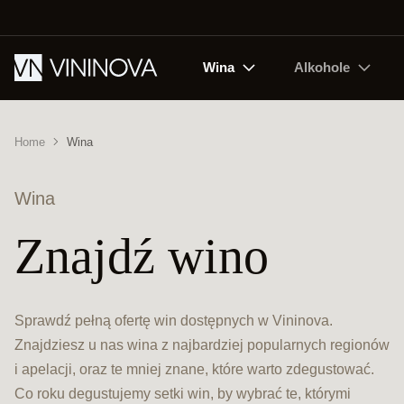
Wina
Alkohole
Home
Wina
Wina
Znajdź wino
Sprawdź pełną ofertę win dostępnych w Vininova.
Znajdziesz u nas wina z najbardziej popularnych regionów
i apelacji, oraz te mniej znane, które warto zdegustować.
Co roku degustujemy setki win, by wybrać te, którymi