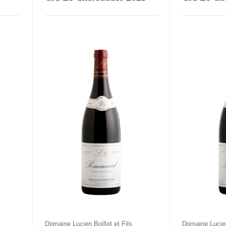
Kraj
Rodzaj
Kolor
Kraj
Rodz
e
Francja
Wytrawne
Czerwone
Francja
Wyt
Domaine Lucien Boillot et Fils
Domaine Lucien 