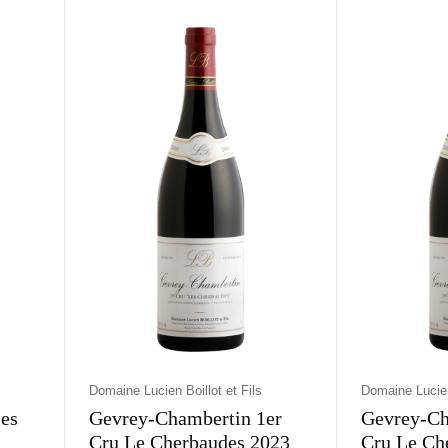
Francja
Wytrawne
Czerwone
Francja
Wyt
Domaine Lucien Boillot et Fils
Domaine Lucien 
Les
Gevrey-Chambertin 1er
Gevrey-Ch
Cru Le Cherbaudes 2023
Cru Le Ch