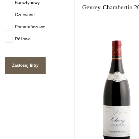
Bursztynowy
Gevrey-Chambertin 2
Czerwone
Pomarańczowe
Kraj
Rodzaj
Kolor
Francja
Wytrawne
Czerwon
Różowe
Zastosuj filtry