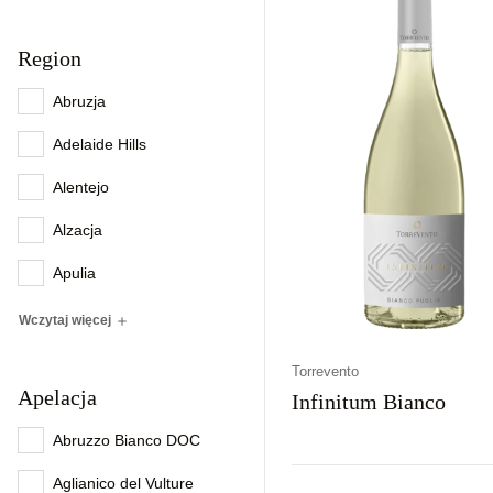
Region
Abruzja
Adelaide Hills
Alentejo
Alzacja
Apulia
Wczytaj więcej
Torrevento
Apelacja
Infinitum Bianco
Abruzzo Bianco DOC
Aglianico del Vulture
Kraj
Rodzaj
Kolor