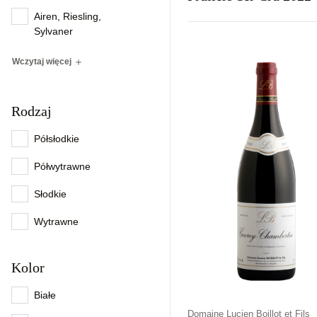
Airen, Riesling,
Sylvaner
Kraj
Rodzaj
Kolor
Francja
Wytrawne
Czerwon
Wczytaj więcej
Rodzaj
Półsłodkie
Półwytrawne
Słodkie
Wytrawne
Kolor
Białe
Domaine Lucien Boillot et Fils