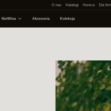
O nas
Katalogi
Horeca
Dla fir
NieWina
Akcesoria
Kolekcja