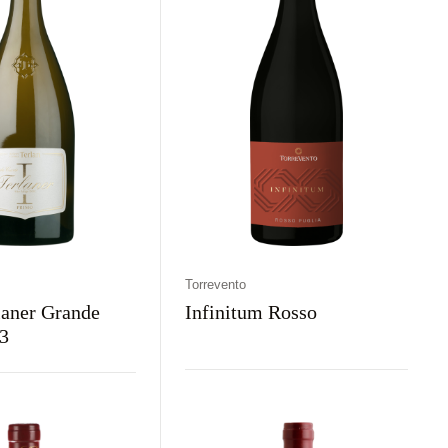
Torrevento
laner Grande
Infinitum Rosso
3
Kraj
Rodzaj
Kolor
aj
Kolor
Włochy
Wytrawne
Czerwone
rawne
Białe