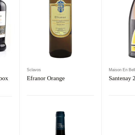
Sclavos
Maison En Bell
box
Efranor Orange
Santenay 
Kraj
Rodzaj
Kolor
Kraj
Rodz
Grecja
Wytrawne
Pomarańczowe
Francja
Wyt
e