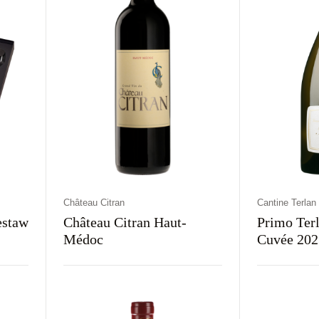
Château Citran
Cantine Terlan
estaw
Château Citran Haut-
Primo Ter
Médoc
Cuvée 202
Kraj
Rodzaj
Kolor
Kraj
Rodz
Francja
Wytrawne
Czerwone
Włochy
Wyt