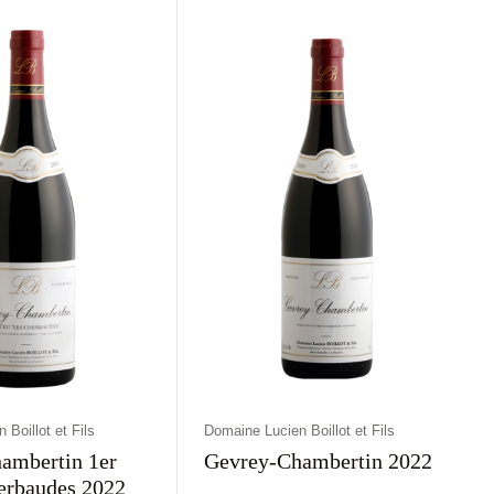
rawne
Czerwone
Francja
Wytrawne
Czerwone
Boillot et Fils
Domaine Lucien Boillot et Fils
ambertin 1er
Gevrey-Chambertin 2022
erbaudes 2022