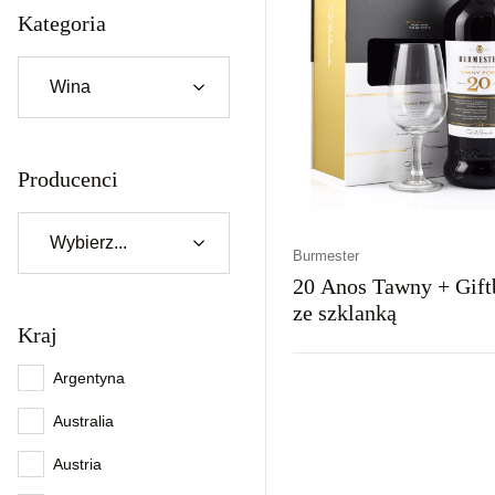
Kategoria
Producenci
Burmester
20 Anos Tawny + Gift
ze szklanką
Kraj
Argentyna
Kraj
Rodzaj
Kolor
Portugalia
Słodkie
Czerwon
Australia
Austria