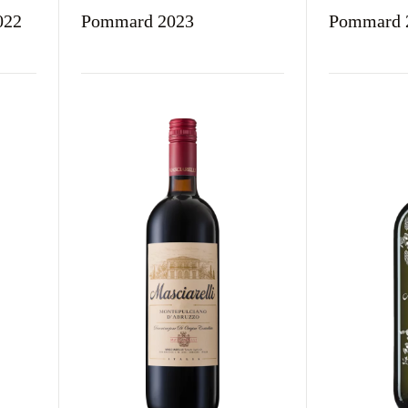
022
Pommard 2023
Pommard 
Kraj
Rodzaj
Kolor
Kraj
Rodz
e
Francja
Wytrawne
Czerwone
Francja
Wyt