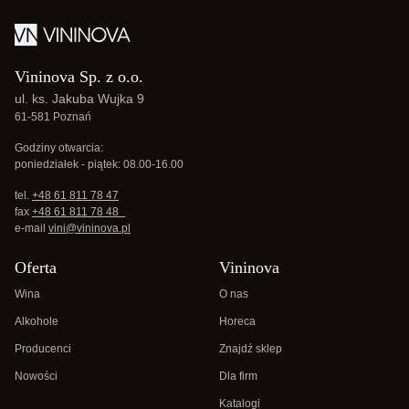
Vininova Sp. z o.o.
ul. ks. Jakuba Wujka 9
61-581 Poznań
Godziny otwarcia:
poniedziałek - piątek: 08.00-16.00
tel.
+48 61 811 78 47
fax
+48 61 811 78 48
e-mail
vini@vininova.pl
Oferta
Vininova
Wina
O nas
Alkohole
Horeca
Producenci
Znajdź sklep
Nowości
Dla firm
Katalogi