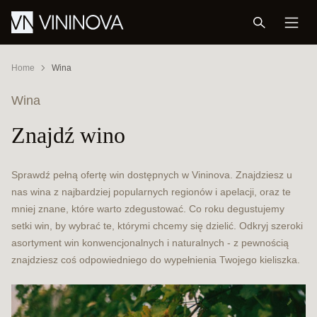
Home
Wina
Wina
Znajdź wino
Sprawdź pełną ofertę win dostępnych w Vininova. Znajdziesz u
nas wina z najbardziej popularnych regionów i apelacji, oraz te
mniej znane, które warto zdegustować. Co roku degustujemy
setki win, by wybrać te, którymi chcemy się dzielić. Odkryj szeroki
asortyment win konwencjonalnych i naturalnych - z pewnością
znajdziesz coś odpowiedniego do wypełnienia Twojego kieliszka.