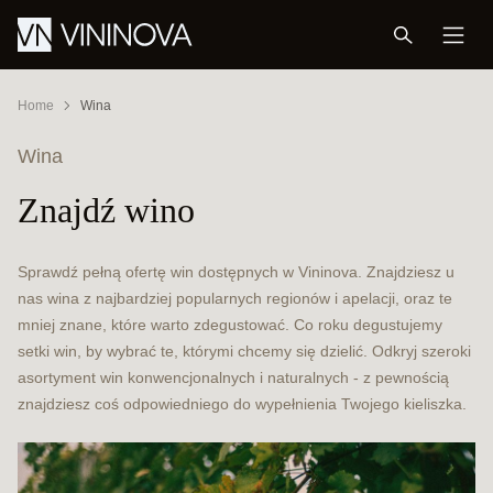
Home
Wina
Wina
Znajdź wino
Sprawdź pełną ofertę win dostępnych w Vininova. Znajdziesz u
nas wina z najbardziej popularnych regionów i apelacji, oraz te
mniej znane, które warto zdegustować. Co roku degustujemy
setki win, by wybrać te, którymi chcemy się dzielić. Odkryj szeroki
asortyment win konwencjonalnych i naturalnych - z pewnością
znajdziesz coś odpowiedniego do wypełnienia Twojego kieliszka.