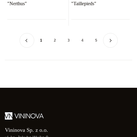
"Nerthus"
"Taillepieds"
1
2
3
4
5
Vininova Sp. z o.o.