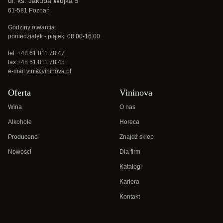
ul. ks. Jakuba Wujka 9
61-581 Poznań
Godziny otwarcia:
poniedziałek - piątek: 08.00-16.00
tel.
+48 61 811 78 47
fax
+48 61 811 78 48
e-mail
vini@vininova.pl
Oferta
Vininova
Wina
O nas
Alkohole
Horeca
Producenci
Znajdź sklep
Nowości
Dla firm
Katalogi
Kariera
Kontakt