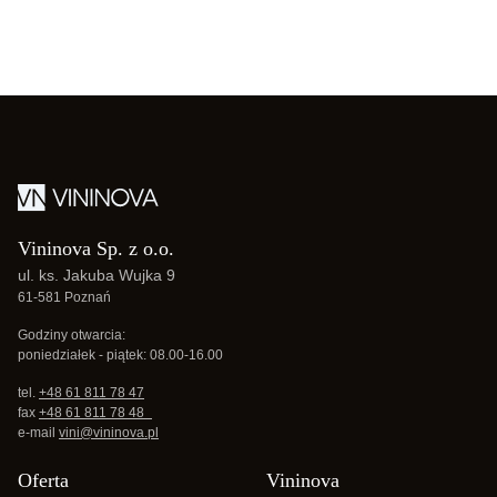
Vininova Sp. z o.o.
ul. ks. Jakuba Wujka 9
61-581 Poznań
Godziny otwarcia:
poniedziałek - piątek: 08.00-16.00
tel.
+48 61 811 78 47
fax
+48 61 811 78 48
e-mail
vini@vininova.pl
Oferta
Vininova