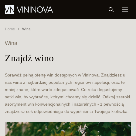
Home
Wina
Wina
Znajdź wino
Sprawdź pełną ofertę win dostępnych w Vininova. Znajdziesz u
nas wina z najbardziej popularnych regionów i apelacji, oraz te
mniej znane, które warto zdegustować. Co roku degustujemy
setki win, by wybrać te, którymi chcemy się dzielić. Odkryj szeroki
asortyment win konwencjonalnych i naturalnych - z pewnością
znajdziesz coś odpowiedniego do wypełnienia Twojego kieliszka.