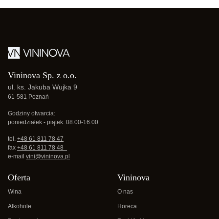
Vininova Sp. z o.o.
ul. ks. Jakuba Wujka 9
61-581 Poznań
Godziny otwarcia:
poniedziałek - piątek: 08.00-16.00
tel.
+48 61 811 78 47
fax
+48 61 811 78 48
e-mail
vini@vininova.pl
Oferta
Vininova
Wina
O nas
Alkohole
Horeca