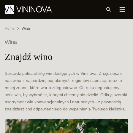
Home
Wina
Wina
Znajdź wino
Sprawdź pełną ofertę win dostępnych w Vininova. Znajdziesz u
nas wina z najbardziej popularnych regionów i apelacji, oraz te
mniej znane, które warto zdegustować. Co roku degustujemy
setki win, by wybrać te, którymi chcemy się dzielić. Odkryj szeroki
asortyment win konwencjonalnych i naturalnych - z pewnością
znajdziesz coś odpowiedniego do wypełnienia Twojego kieliszka.