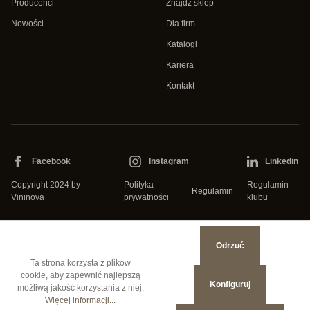
Producenci
Znajdź sklep
Nowości
Dla firm
Katalogi
Kariera
Kontakt
Facebook
Instagram
Linkedin
Copyright 2024 by
Polityka
Regulamin
Regulamin
Vininova
prywatności
klubu
Odrzuć
Ta strona korzysta z plików
cookie, aby zapewnić najlepszą
Konfiguruj
możliwą jakość korzystania z niej.
Więcej informacji...