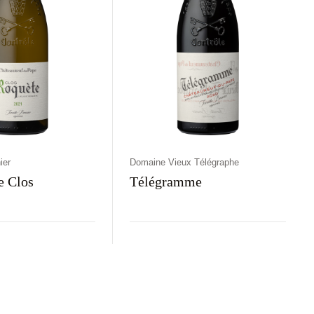
ier
Domaine Vieux Télégraphe
e Clos
Télégramme
aj
Kolor
Kraj
Rodzaj
Kolor
rawne
Białe
Francja
Wytrawne
Czerwone