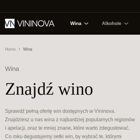
Wina
Alkohole
Home
Wina
Wina
Znajdź wino
Sprawdź pełną ofertę win dostępnych w Vininova.
Znajdziesz u nas wina z najbardziej popularnych regionów
i apelacji, oraz te mniej znane, które warto zdegustować.
Co roku degustujemy setki win, by wybrać te, którymi