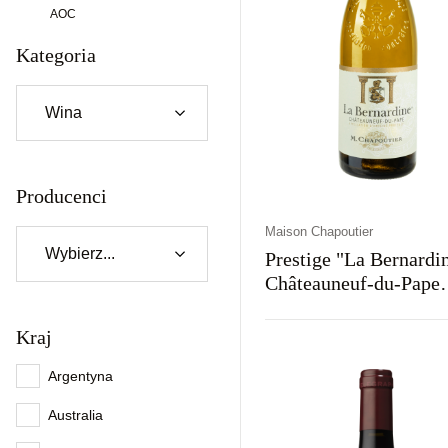
AOC
Kategoria
Producenci
Maison Chapoutier
Prestige "La Bernardi
Châteauneuf-du-Pape
Blanc
Kraj
Kraj
Rodzaj
Kolor
Francja
Wytrawne
Białe
Argentyna
Australia