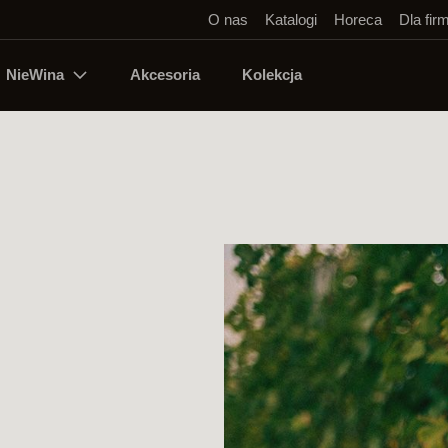
O nas
Katalogi
Horeca
Dla fir
NieWina
Akcesoria
Kolekcja