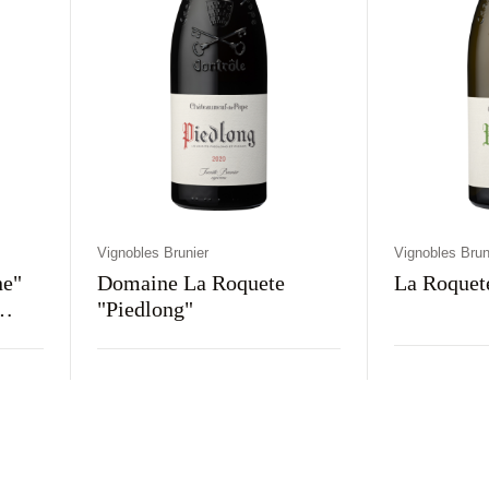
Vignobles Brunier
Vignobles Brun
ne"
Domaine La Roquete
La Roquet
"Piedlong"
Kraj
Rodz
Kraj
Rodzaj
Kolor
Francja
Wyt
Francja
Wytrawne
Czerwone