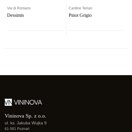
Vie di Romans
Cantine Terlan
Dessimis
Pinot Grigio
Vininova Sp. z o.o.
ul. ks. Jakuba Wujka 9
61-581 Poznań