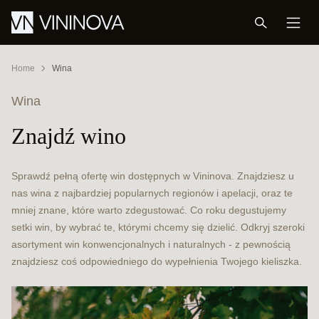
Home
Wina
Wina
Znajdź wino
Sprawdź pełną ofertę win dostępnych w Vininova. Znajdziesz u
nas wina z najbardziej popularnych regionów i apelacji, oraz te
mniej znane, które warto zdegustować. Co roku degustujemy
setki win, by wybrać te, którymi chcemy się dzielić. Odkryj szeroki
asortyment win konwencjonalnych i naturalnych - z pewnością
znajdziesz coś odpowiedniego do wypełnienia Twojego kieliszka.