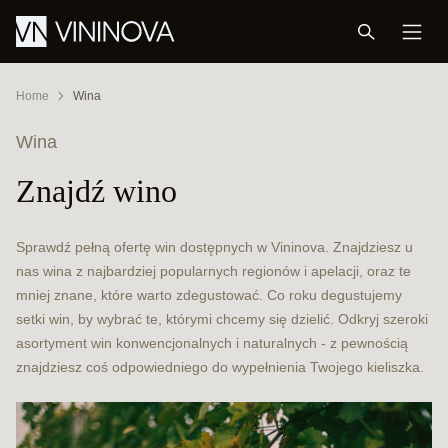
Home
Wina
Wina
Znajdź wino
Sprawdź pełną ofertę win dostępnych w Vininova. Znajdziesz u
nas wina z najbardziej popularnych regionów i apelacji, oraz te
mniej znane, które warto zdegustować. Co roku degustujemy
setki win, by wybrać te, którymi chcemy się dzielić. Odkryj szeroki
asortyment win konwencjonalnych i naturalnych - z pewnością
znajdziesz coś odpowiedniego do wypełnienia Twojego kieliszka.