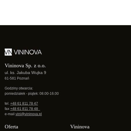
Vininova Sp. z o.o.
ul. ks. Jakuba Wujka 9
61-581 Poznań
Godziny otwarcia:
poniedziałek - piątek: 08.00-16.00
tel.
+48 61 811 78 47
fax
+48 61 811 78 48
e-mail
vini@vininova.pl
Oferta
Vininova