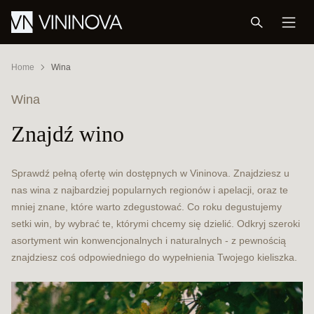
Home
Wina
Wina
Znajdź wino
Sprawdź pełną ofertę win dostępnych w Vininova. Znajdziesz u
nas wina z najbardziej popularnych regionów i apelacji, oraz te
mniej znane, które warto zdegustować. Co roku degustujemy
setki win, by wybrać te, którymi chcemy się dzielić. Odkryj szeroki
asortyment win konwencjonalnych i naturalnych - z pewnością
znajdziesz coś odpowiedniego do wypełnienia Twojego kieliszka.