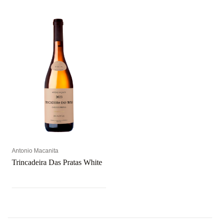
Antonio Macanita
Trincadeira Das Pratas White