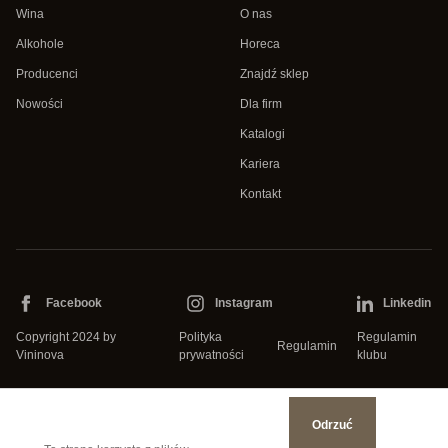
Wina
O nas
Alkohole
Horeca
Producenci
Znajdź sklep
Nowości
Dla firm
Katalogi
Kariera
Kontakt
Facebook
Instagram
Linkedin
Copyright 2024 by
Polityka
Regulamin
Regulamin
Vininova
prywatności
klubu
Odrzuć