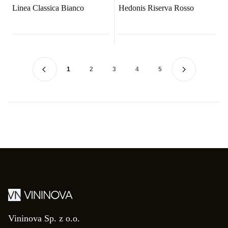
Linea Classica Bianco
Hedonis Riserva Rosso
1
2
3
4
5
Vininova Sp. z o.o.