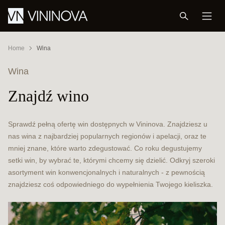
Home
Wina
Wina
Znajdź wino
Sprawdź pełną ofertę win dostępnych w Vininova. Znajdziesz u
nas wina z najbardziej popularnych regionów i apelacji, oraz te
mniej znane, które warto zdegustować. Co roku degustujemy
setki win, by wybrać te, którymi chcemy się dzielić. Odkryj szeroki
asortyment win konwencjonalnych i naturalnych - z pewnością
znajdziesz coś odpowiedniego do wypełnienia Twojego kieliszka.