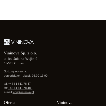
Vininova Sp. z o.o.
ul. ks. Jakuba Wujka 9
61-581 Poznań
Godziny otwarcia:
poniedziałek - piątek: 08.00-16.00
tel.
+48 61 811 78 47
fax
+48 61 811 78 48
e-mail
vini@vininova.pl
Oferta
Vininova