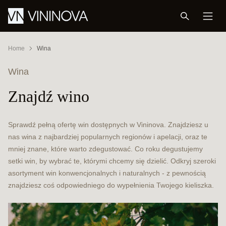
Home
Wina
Wina
Znajdź wino
Sprawdź pełną ofertę win dostępnych w Vininova. Znajdziesz u
nas wina z najbardziej popularnych regionów i apelacji, oraz te
mniej znane, które warto zdegustować. Co roku degustujemy
setki win, by wybrać te, którymi chcemy się dzielić. Odkryj szeroki
asortyment win konwencjonalnych i naturalnych - z pewnością
znajdziesz coś odpowiedniego do wypełnienia Twojego kieliszka.