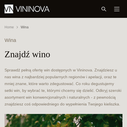
Home
Wina
Wina
Znajdź wino
Sprawdź pełną ofertę win dostępnych w Vininova. Znajdziesz u
nas wina z najbardziej popularnych regionów i apelacji, oraz te
mniej znane, które warto zdegustować. Co roku degustujemy
setki win, by wybrać te, którymi chcemy się dzielić. Odkryj szeroki
asortyment win konwencjonalnych i naturalnych - z pewnością
znajdziesz coś odpowiedniego do wypełnienia Twojego kieliszka.