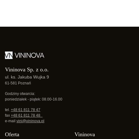
Vininova Sp. z o.o.
ul. ks. Jakuba Wujka 9
61-581 Poznań
Godziny otwarcia:
poniedziałek - piątek: 08.00-16.00
tel.
+48 61 811 78 47
fax
+48 61 811 78 48
e-mail
vini@vininova.pl
Oferta
Vininova