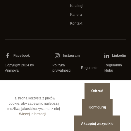
Katalogi
Kariera
Kontakt
Facebook
Instagram
Linkedin
Copyright 2024 by
Polityka
Regulamin
Regulamin
Vininova
prywatności
klubu
Odrzuć
Ta strona korzysta z plików
cookie, aby zapewnić najlepszą
Konfiguruj
możliwą jakość korzystania z niej.
Więcej informacji...
Czy masz ukończone 18
Akceptuj wszystkie