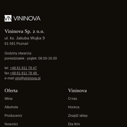
Vininova Sp. z o.o.
ul. ks. Jakuba Wujka 9
61-581 Poznań
Godziny otwarcia:
poniedziałek - piątek: 08.00-16.00
tel.
+48 61 811 78 47
fax
+48 61 811 78 48
e-mail
vini@vininova.pl
Oferta
Vininova
Wina
O nas
Alkohole
Horeca
Producenci
Znajdź sklep
Nowości
Dla firm