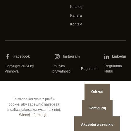
Katalogi
Kariera
Kontakt
Facebook
Instagram
Linkedin
Copyright 2024 by
Polityka
Regulamin
Regulamin
Vininova
prywatności
klubu
Odrzuć
Ta strona korzysta z plików
cookie, aby zapewnić najlepszą
Konfiguruj
możliwą jakość korzystania z niej.
Więcej informacji...
Czy masz ukończone 18
Akceptuj wszystkie