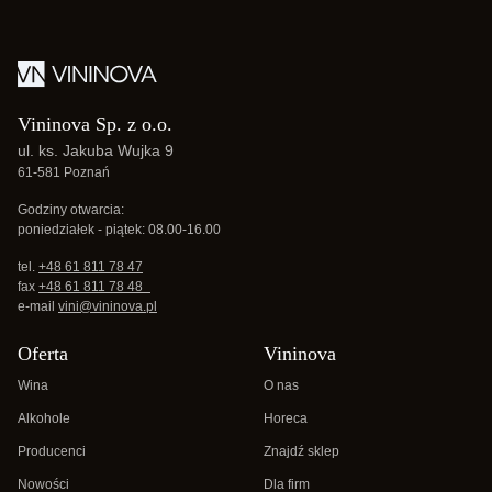
Vininova Sp. z o.o.
ul. ks. Jakuba Wujka 9
61-581 Poznań
Godziny otwarcia:
poniedziałek - piątek: 08.00-16.00
tel.
+48 61 811 78 47
fax
+48 61 811 78 48
e-mail
vini@vininova.pl
Oferta
Vininova
Wina
O nas
Alkohole
Horeca
Producenci
Znajdź sklep
Nowości
Dla firm