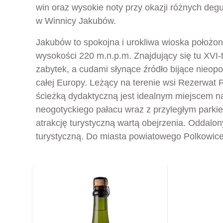
win oraz wysokie noty przy okazji różnych deg
w Winnicy Jakubów.
Jakubów to spokojna i urokliwa wioska położo
wysokości 220 m.n.p.m. Znajdujący się tu XVI-
zabytek, a cudami słynące źródło bijące nieop
całej Europy. Leżący na terenie wsi Rezerwat
ścieżką dydaktyczną jest idealnym miejscem na
neogotyckiego pałacu wraz z przyległym parki
atrakcję turystyczną wartą obejrzenia. Oddal
turystyczną. Do miasta powiatowego Polkowice 