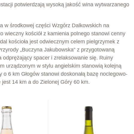
ustacji potwierdzają wysoką jakość wina wytwarzanego
na w środkowej części Wzgórz Dalkowskich na
to wieczny kościół z kamienia polnego stanowi cenny
odal kościoła jest odwiecznym celem pielgrzymek z
 Przyrody „Buczyna Jakubowska” z przygotowaną
 odprężający spacer i zrelaksowanie się. Ruiny
em urządzonym w stylu angielskim stanowią kolejną
ony o 6 km Głogów stanowi doskonałą bazę noclegowo-
jest 14 km a do Zielonej Góry 60 km.