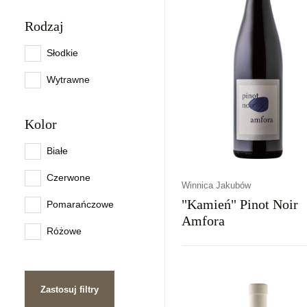
Rodzaj
Słodkie
Wytrawne
Kolor
Białe
Czerwone
Winnica Jakubów
"Kamień" Pinot Noir
Pomarańczowe
Amfora
Różowe
Kraj
Rodzaj
Kolor
Polska
Wytrawne
Czerwon
Zastosuj filtry