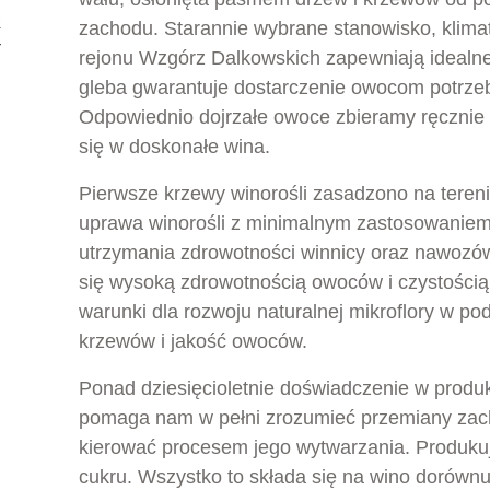
zachodu. Starannie wybrane stanowisko, klimat
rejonu Wzgórz Dalkowskich zapewniają idealne
gleba gwarantuje dostarczenie owocom potrzebn
Odpowiednio dojrzałe owoce zbieramy ręcznie i
się w doskonałe wina.
Pierwsze krzewy winorośli zasadzono na tereni
uprawa winorośli z minimalnym zastosowaniem
utrzymania zdrowotności winnicy oraz nawozó
się wysoką zdrowotnością owoców i czystością
warunki dla rozwoju naturalnej mikroflory w po
krzewów i jakość owoców.
Ponad dziesięcioletnie doświadczenie w produk
pomaga nam w pełni zrozumieć przemiany zacho
kierować procesem jego wytwarzania. Produku
cukru. Wszystko to składa się na wino dorów