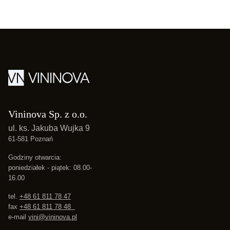
Polska
Słodkie
Białe
Vininova Sp. z o.o.
ul. ks. Jakuba Wujka 9
61-581 Poznań
Godziny otwarcia:
poniedziałek - piątek: 08.00-
16.00
tel.
+48 61 811 78 47
fax
+48 61 811 78 48
e-mail
vini@vininova.pl