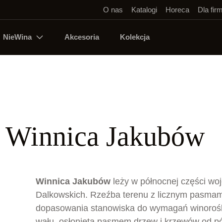
O nas
Katalogi
Horeca
Dla fir
NieWina
Akcesoria
Kolekcja
 Winnica Jakubów
Winnica Jakubów
leży w północnej części w
Dalkowskich. Rzeźba terenu z licznym pasmami
dopasowania stanowiska do wymagań winorośli
wału, osłonięta pasmem drzew i krzewów od pó