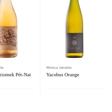
bów
Winnica Jakubów
oziomek Pét-Nat
Yacobus Orange
aj
Kolor
Kraj
Rodzaj
Kolor
awne
Różowe
Polska
Wytrawne
Pomarańczowe