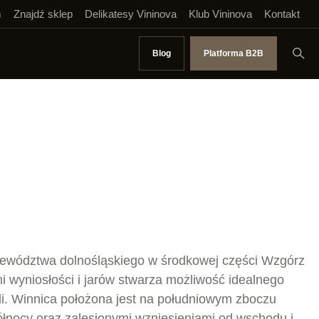
m
Znajdź sklep
Delikatesy Vininova
Klub Vininova
Kontakt
Blog
Platforma B2B
ojewództwa dolnośląskiego w środkowej części Wzgórz
 wyniosłości i jarów stwarza możliwość idealnego
. Winnica położona jest na południowym zboczu
łnocy oraz zalesionymi wzniesieniami od wschodu i