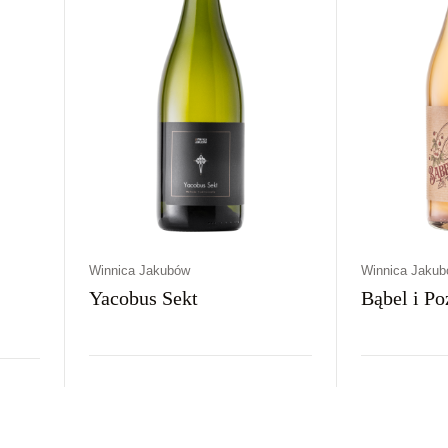
Winnica Jakubów
Winnica Jaku
Yacobus Sekt
Bąbel i P
Kraj
Rodzaj
Kolor
Kraj
Rodz
Polska
Wytrawne
Białe
Polska
Wytr
e