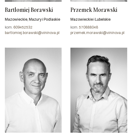
Bartłomiej Borawski
Przemek Morawski
Mazowieckie, Mazury i Podlaskie
Mazowieckie i Lubelskie
kom.
609452532
kom.
570888048
bartlomiej.borawski@vininova.pl
przemek.morawski@vininova.pl