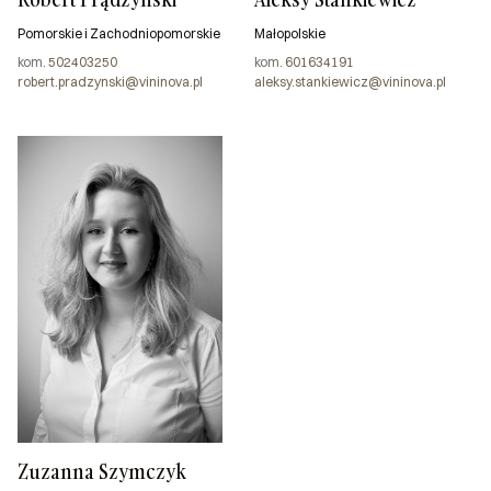
Pomorskie i Zachodniopomorskie
Małopolskie
kom.
502403250
kom.
601634191
robert.pradzynski@vininova.pl
aleksy.stankiewicz@vininova.pl
Zuzanna Szymczyk