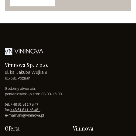
Vininova Sp. z o.o.
ul. ks. Jakuba Wujka 9
61-581 Poznań
Godziny otwarcia:
poniedziałek - piątek: 08.00-16.00
tel.
+48 61 811 78 47
fax
+48 61 811 78 48
e-mail
vini@vininova.pl
Oferta
Vininova