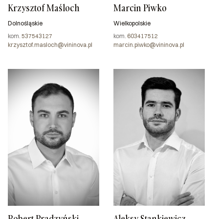
Krzysztof Maśloch
Marcin Piwko
Dolnośląskie
Wielkopolskie
kom.
537543127
kom.
603417512
krzysztof.masloch@vininova.pl
marcin.piwko@vininova.pl
Robert Prądzyński
Aleksy Stankiewicz