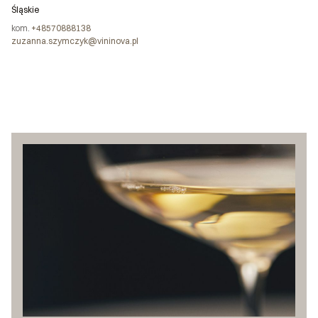
Śląskie
kom.
+48570888138
zuzanna.szymczyk@vininova.pl