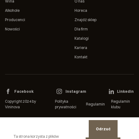
Wina
O nas
Alkohole
Horeca
Producenci
Znajdź sklep
Nowości
Dla firm
Katalogi
Kariera
Kontakt
Facebook
Instagram
Linkedin
Copyright 2024 by
Polityka
Regulamin
Regulamin
Vininova
prywatności
klubu
Odrzuć
Ta strona korzysta z plików