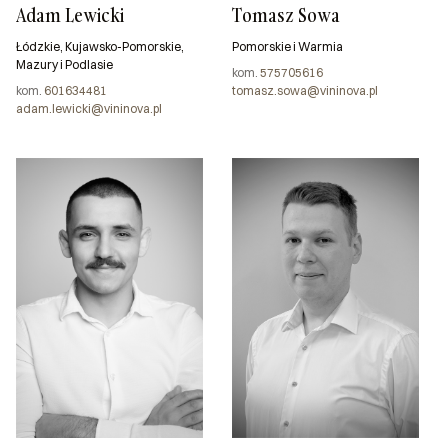
Adam Lewicki
Tomasz Sowa
Łódzkie, Kujawsko-Pomorskie,
Pomorskie i Warmia
Mazury i Podlasie
kom.
575705616
kom.
601634481
tomasz.sowa@vininova.pl
adam.lewicki@vininova.pl